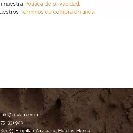
en nuestra
Política de privacidad
.
nuestros
Términos de compra en línea
.
info@zoofari.com.mx
751 391 9001
Km. 55, Huajintlán, Amacuzac, Morelos, México,