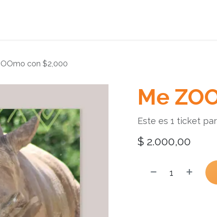
Donaciones
Promociones
Planea tu visita
ZOOmo con $2,000
Me ZOO
Este es 1 ticket p
$
2.000,00