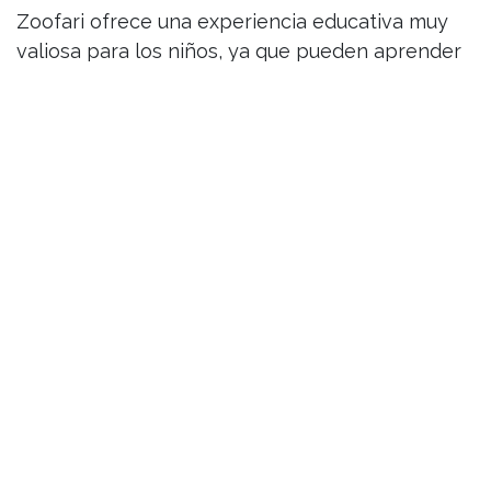
Zoofari ofrece una experiencia educativa muy
valiosa para los niños, ya que pueden aprender
sobre la biodiversidad y la importancia de
proteger y conservar el medio ambiente y las
especies animales. También pueden aprender
sobre el papel que juegan los animales en la
naturaleza y cómo están interconectados con
otros seres vivos.
Si una de las tareas de la escuela es sobre la
biodiversidad y riqueza de México, Zoofari es LA
opción. Además pueden venir aquí a celebrar el
Día del Niño o cualquier festividad que desees,
incluso su cumpleaños y disfrutar de un festín
en el restaurante Timbuktú. Enséñales a los más
pequeños sobre la belleza y la maravilla del
mundo natural. ¡Les encantará!